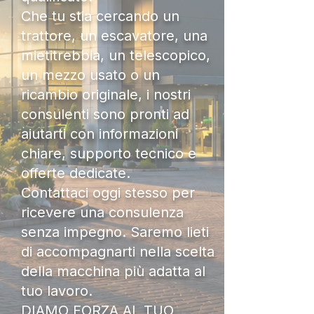
Che tu stia cercando un
trattore, un escavatore, una
mietitrebbia, un telescopico,
un mezzo usato o un
ricambio originale, i nostri
consulenti sono pronti ad
aiutarti con informazioni
chiare, supporto tecnico e
offerte dedicate.
Contattaci oggi stesso per
ricevere una consulenza
senza impegno. Saremo lieti
di accompagnarti nella scelta
della macchina più adatta al
tuo lavoro.
DIAMO FORZA AL TUO