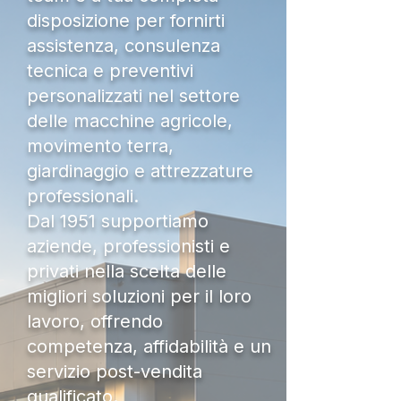
disposizione per fornirti
assistenza, consulenza
tecnica e preventivi
personalizzati nel settore
delle macchine agricole,
movimento terra,
giardinaggio e attrezzature
professionali.
Dal 1951 supportiamo
aziende, professionisti e
privati nella scelta delle
migliori soluzioni per il loro
lavoro, offrendo
competenza, affidabilità e un
servizio post-vendita
qualificato.