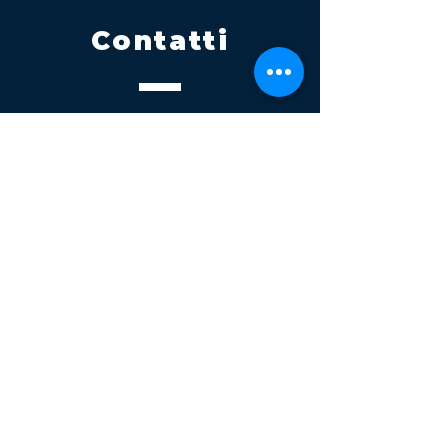
Contatti
Tel.
095 795 1229
Mail
info@volatile.it
Sede di Palagonia
C.da TreFontane snc
Sede di Partinico
Turrisi, S.S.113km 310+085, 90047
Partinico
P.iva 03543990877