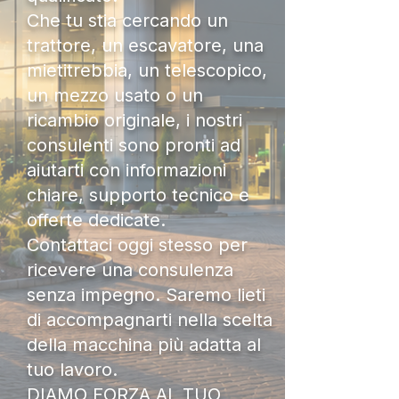
Che tu stia cercando un
trattore, un escavatore, una
mietitrebbia, un telescopico,
un mezzo usato o un
ricambio originale, i nostri
consulenti sono pronti ad
aiutarti con informazioni
chiare, supporto tecnico e
offerte dedicate.
Contattaci oggi stesso per
ricevere una consulenza
senza impegno. Saremo lieti
di accompagnarti nella scelta
della macchina più adatta al
tuo lavoro.
DIAMO FORZA AL TUO