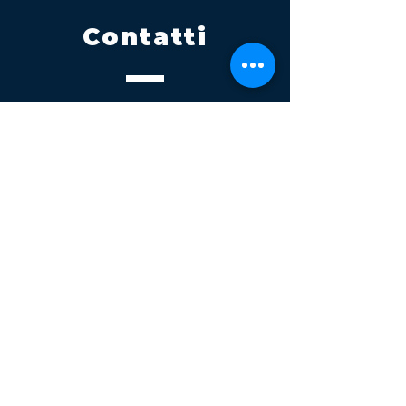
Contatti
Tel.
095 795 1229
Mail
info@volatile.it
Sede di Palagonia
C.da TreFontane snc
Sede di Partinico
Turrisi, S.S.113km 310+085, 90047
Partinico
P.iva 03543990877