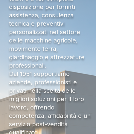
disposizione per fornirti
assistenza, consulenza
tecnica e preventivi
personalizzati nel settore
delle macchine agricole,
movimento terra,
giardinaggio e attrezzature
professionali.
Dal 1951 supportiamo
aziende, professionisti e
privati nella scelta delle
migliori soluzioni per il loro
lavoro, offrendo
competenza, affidabilità e un
servizio post-vendita
qualificato.