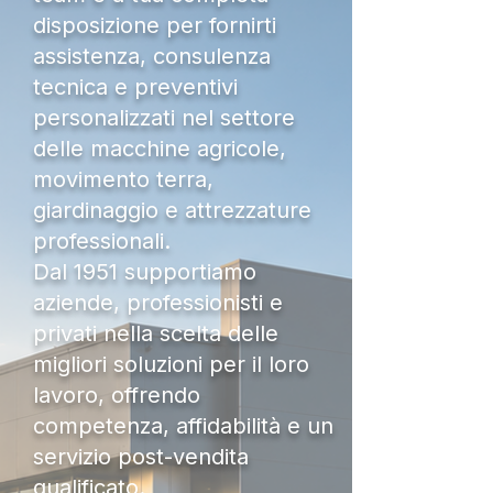
disposizione per fornirti
assistenza, consulenza
tecnica e preventivi
personalizzati nel settore
delle macchine agricole,
movimento terra,
giardinaggio e attrezzature
professionali.
Dal 1951 supportiamo
aziende, professionisti e
privati nella scelta delle
migliori soluzioni per il loro
lavoro, offrendo
competenza, affidabilità e un
servizio post-vendita
qualificato.