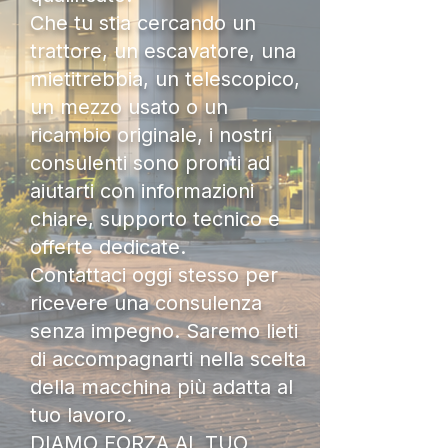
Che tu stia cercando un
trattore, un escavatore, una
mietitrebbia, un telescopico,
un mezzo usato o un
ricambio originale, i nostri
consulenti sono pronti ad
aiutarti con informazioni
chiare, supporto tecnico e
offerte dedicate.
Contattaci oggi stesso per
ricevere una consulenza
senza impegno. Saremo lieti
di accompagnarti nella scelta
della macchina più adatta al
tuo lavoro.
DIAMO FORZA AL TUO