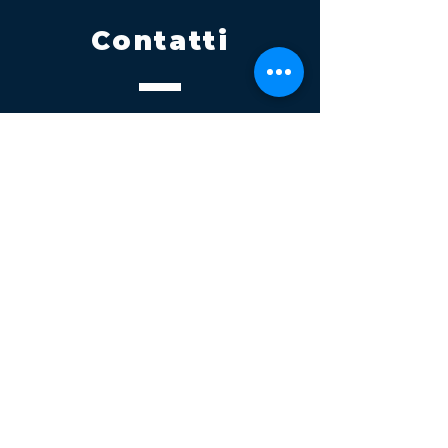
Contatti
Tel.
095 795 1229
Mail
info@volatile.it
Sede di Palagonia
C.da TreFontane snc
Sede di Partinico
Turrisi, S.S.113km 310+085, 90047
Partinico
P.iva 03543990877