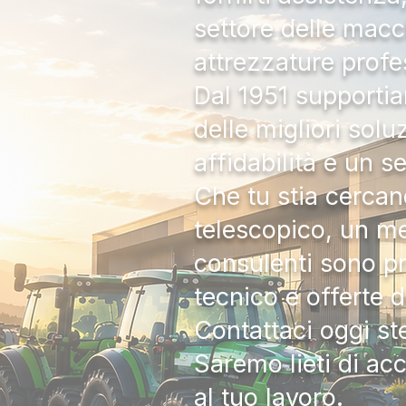
settore delle macc
attrezzature profe
Dal 1951 supportia
delle migliori solu
affidabilità e un s
Che tu stia cercan
telescopico, un me
consulenti sono pr
tecnico e offerte 
Contattaci oggi s
Saremo lieti di ac
al tuo lavoro.