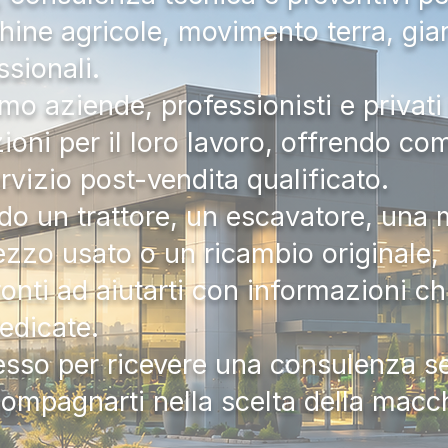
hine agricole, movimento terra, gia
ssionali.
mo aziende, professionisti e privati 
zioni per il loro lavoro, offrendo c
ervizio post-vendita qualificato.
do un trattore, un escavatore, una m
zzo usato o un ricambio originale, i
onti ad aiutarti con informazioni ch
dedicate.
tesso per ricevere una consulenza 
compagnarti nella scelta della macc