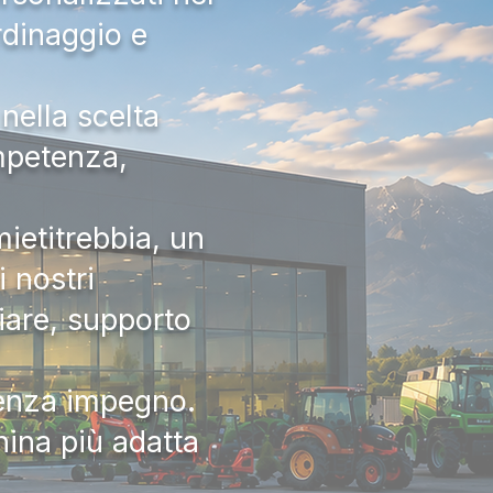
rdinaggio e
nella scelta
ompetenza,
ietitrebbia, un
 nostri
iare, supporto
senza impegno.
hina più adatta