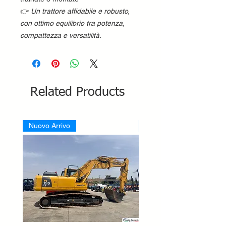
👉
Un trattore affidabile e robusto,
con ottimo equilibrio tra potenza,
compattezza e versatilità.
Related Products
Nuovo Arrivo
Nuovo Arrivo