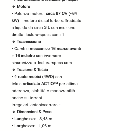
🔹 Motore
• Potenza motore:
circa 87 CV (~64
kW)
– motore diesel turbo raffreddato
a liquido da circa
3 L
con iniezione
diretta. lectura-specs.com+1
🔹 Trasmissione
• Cambio
meccanico 16 marce avanti
+ 16 indietro
con inversore
sincronizzato. lectura-specs.com
🔹 Trazione & Telaio
•
4 ruote motrici (4WD)
con
telaio
articolato ACTIO™
per ottima
aderenza, stabilità e manovrabilità
anche su terreni
irregolari. antoniocarraro.it
🔹 Dimensioni & Peso
•
Lunghezza:
~3,48 m
•
Larghezza:
~1,06 m