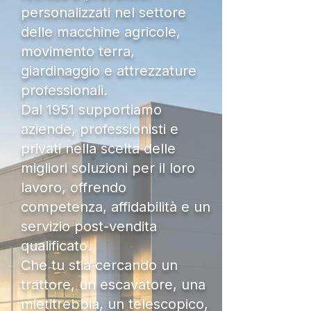
personalizzati nel settore
delle macchine agricole,
movimento terra,
giardinaggio e attrezzature
professionali.
Dal 1951 supportiamo
aziende, professionisti e
privati nella scelta delle
migliori soluzioni per il loro
lavoro, offrendo
competenza, affidabilità e un
servizio post-vendita
qualificato.
Che tu stia cercando un
trattore, un escavatore, una
mietitrebbia, un telescopico,