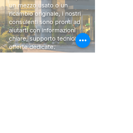
un mezzo usato o un
ricambio originale, i nostri
consulenti sono pronti ad
aiutarti con informazioni
chiare, supporto tecnico e
offerte dedicate.
Contattaci oggi stesso per
ricevere una consulenza
senza impegno. Saremo lieti
di accompagnarti nella scelta
della macchina più adatta al
tuo lavoro.
DIAMO FORZA AL TUO
LAVORO.