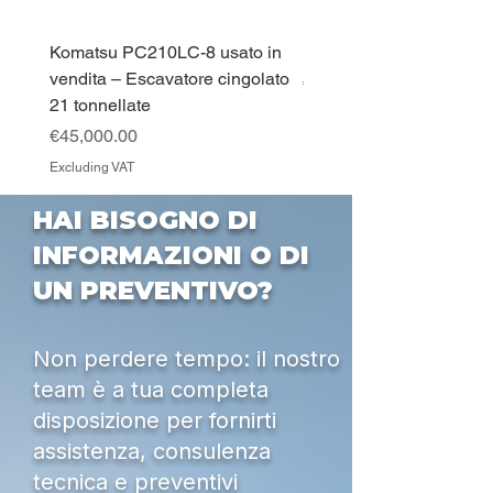
Komatsu PC210LC-8 usato in
DEUTZ-FAHR 5110 TT
vendita – Escavatore cingolato
Price
€33,000.00
21 tonnellate
Excluding VAT
Price
€45,000.00
Excluding VAT
HAI BISOGNO DI
INFORMAZIONI O DI
UN PREVENTIVO?
Non perdere tempo: il nostro
team è a tua completa
disposizione per fornirti
assistenza, consulenza
tecnica e preventivi