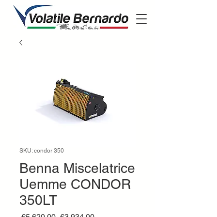
SKU: condor 350
Benna Miscelatrice
Uemme CONDOR
350LT
Regular
Sale
 €5,620.00 
€3,934.00