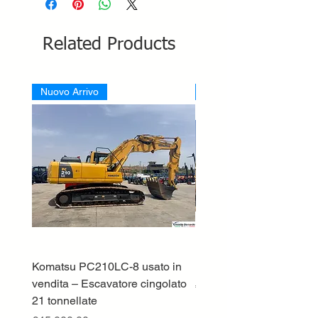
Related Products
Nuovo Arrivo
Nuovo Arrivo
Komatsu PC210LC-8 usato in
DEUTZ-FAHR 5110 TT
vendita – Escavatore cingolato
Price
€33,000.00
21 tonnellate
Excluding VAT