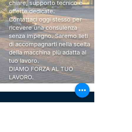
chiare, supporto tecnico e
offerte dedicate.
Contattaci oggi stesso per
ricevere una consulenza
senza impegno. Saremo lieti
di accompagnarti nella scelta
della macchina più adatta al
tuo lavoro.
DIAMO FORZA AL TUO
LAVORO.
I Nostri
Orari