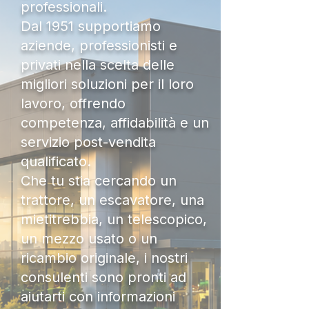
professionali.
Dal 1951 supportiamo
aziende, professionisti e
privati nella scelta delle
migliori soluzioni per il loro
lavoro, offrendo
competenza, affidabilità e un
servizio post-vendita
qualificato.
Che tu stia cercando un
trattore, un escavatore, una
mietitrebbia, un telescopico,
un mezzo usato o un
ricambio originale, i nostri
consulenti sono pronti ad
aiutarti con informazioni