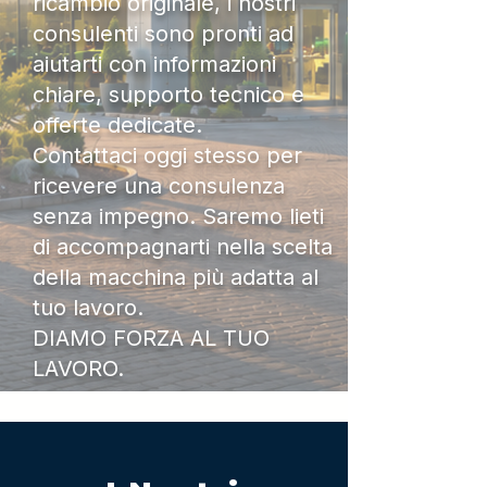
ricambio originale, i nostri
consulenti sono pronti ad
aiutarti con informazioni
chiare, supporto tecnico e
offerte dedicate.
Contattaci oggi stesso per
ricevere una consulenza
senza impegno. Saremo lieti
di accompagnarti nella scelta
della macchina più adatta al
tuo lavoro.
DIAMO FORZA AL TUO
LAVORO.