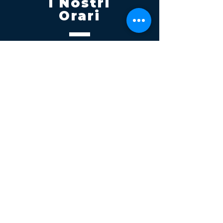
I Nostri
Orari
Lunedi - Venerdì 08:00 - 13:00
14:30 20:00
Sabato 08:00 - 14:00
Seguici su
Contatti
Tel.
095 795 1229