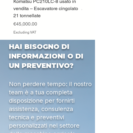
Komatsu PC210LC-8 usato in
DEUTZ-FAHR 5110 TT
vendita – Escavatore cingolato
Price
€33,000.00
21 tonnellate
Excluding VAT
Price
€45,000.00
Excluding VAT
HAI BISOGNO DI
INFORMAZIONI O DI
UN PREVENTIVO?
Non perdere tempo: il nostro
team è a tua completa
disposizione per fornirti
assistenza, consulenza
tecnica e preventivi
personalizzati nel settore