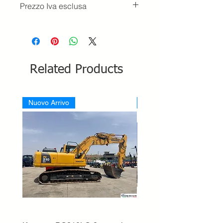
Prezzo Iva esclusa
Related Products
Nuovo Arrivo
Nuovo Arrivo