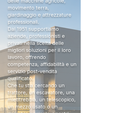
delle macchine agricole,
movimento terra,
giardinaggio e attrezzature
professionali.
Dal 1951 supportiamo
aziende, professionisti e
privati nella scelta delle
migliori soluzioni per il loro
lavoro, offrendo
competenza, affidabilità e un
servizio post-vendita
qualificato.
Che tu stia cercando un
trattore, un escavatore, una
mietitrebbia, un telescopico,
un mezzo usato o un