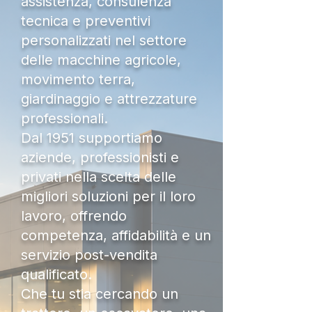
assistenza, consulenza
tecnica e preventivi
personalizzati nel settore
delle macchine agricole,
movimento terra,
giardinaggio e attrezzature
professionali.
Dal 1951 supportiamo
aziende, professionisti e
privati nella scelta delle
migliori soluzioni per il loro
lavoro, offrendo
competenza, affidabilità e un
servizio post-vendita
qualificato.
Che tu stia cercando un