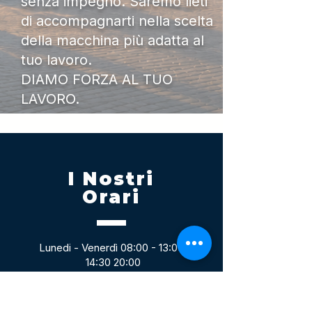
senza impegno. Saremo lieti
di accompagnarti nella scelta
della macchina più adatta al
tuo lavoro.
DIAMO FORZA AL TUO
LAVORO.
I Nostri
Orari
Lunedi - Venerdì 08:00 - 13:00
14:30 20:00
Sabato 08:00 - 14:00