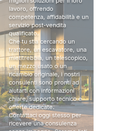
migliori soluzioni per il loro
lavoro, offrendo
competenza, affidabilità e un
servizio post-vendita
qualificato.
Che tu stia cercando un
trattore, un escavatore, una
mietitrebbia, un telescopico,
un mezzo usato o un
ricambio originale, i nostri
consulenti sono pronti ad
aiutarti con informazioni
chiare, supporto tecnico e
offerte dedicate.
Contattaci oggi stesso per
ricevere una consulenza