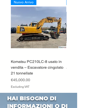
Nuovo Arrivo
Nuovo Arrivo
Komatsu PC210LC-8 usato in
DEUTZ-FAHR 5110 TT
vendita – Escavatore cingolato
Price
€33,000.00
21 tonnellate
Excluding VAT
Price
€45,000.00
Excluding VAT
HAI BISOGNO DI
INFORMAZIONI O DI