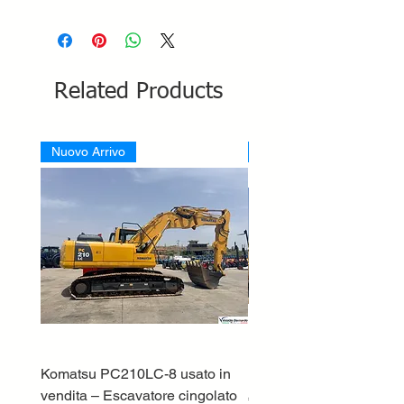
Related Products
Nuovo Arrivo
Nuovo Arrivo
Komatsu PC210LC-8 usato in
DEUTZ-FAHR 5110 TT
vendita – Escavatore cingolato
Price
€33,000.00