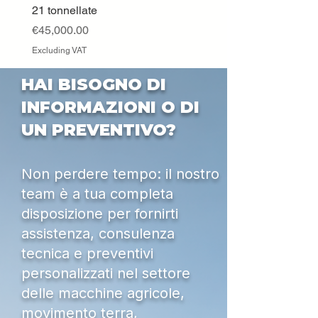
21 tonnellate
Excluding VAT
Price
€45,000.00
Excluding VAT
HAI BISOGNO DI
INFORMAZIONI O DI
UN PREVENTIVO?
Non perdere tempo: il nostro
team è a tua completa
disposizione per fornirti
assistenza, consulenza
tecnica e preventivi
personalizzati nel settore
delle macchine agricole,
movimento terra,