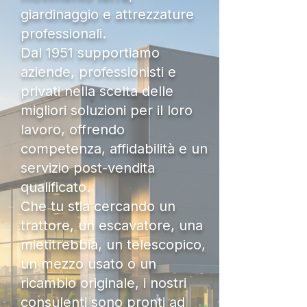
giardinaggio e attrezzature
professionali.
Dal 1951 supportiamo
aziende, professionisti e
privati nella scelta delle
migliori soluzioni per il loro
lavoro, offrendo
competenza, affidabilità e un
servizio post-vendita
qualificato.
Che tu stia cercando un
trattore, un escavatore, una
mietitrebbia, un telescopico,
un mezzo usato o un
ricambio originale, i nostri
consulenti sono pronti ad