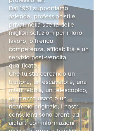
professionali.
Dal 1951 supportiamo
aziende, professionisti e
privati nella scelta delle
migliori soluzioni per il loro
lavoro, offrendo
competenza, affidabilità e un
servizio post-vendita
qualificato.
Che tu stia cercando un
trattore, un escavatore, una
mietitrebbia, un telescopico,
un mezzo usato o un
ricambio originale, i nostri
consulenti sono pronti ad
aiutarti con informazioni