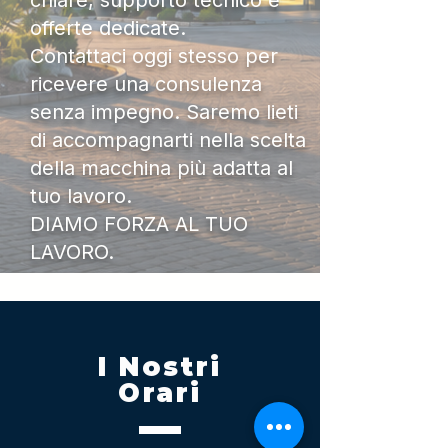
chiare, supporto tecnico e
offerte dedicate.
Contattaci oggi stesso per
ricevere una consulenza
senza impegno. Saremo lieti
di accompagnarti nella scelta
della macchina più adatta al
tuo lavoro.
DIAMO FORZA AL TUO
LAVORO.
I Nostri
Orari