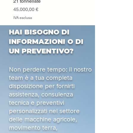
21 tonnellate
IVA esclusa
Prezzo
45.000,00 €
IVA esclusa
HAI BISOGNO DI
INFORMAZIONI O DI
UN PREVENTIVO?
Non perdere tempo: il nostro
team è a tua completa
disposizione per fornirti
assistenza, consulenza
tecnica e preventivi
personalizzati nel settore
delle macchine agricole,
movimento terra,