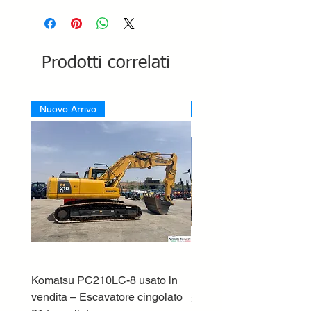
Prodotti correlati
Nuovo Arrivo
Nuovo Arrivo
Komatsu PC210LC-8 usato in
DEUTZ-FAHR 5110 TT
vendita – Escavatore cingolato
Prezzo
33.000,00 €