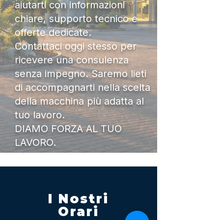
aiutarti con informazioni
chiare, supporto tecnico e
offerte dedicate.
Contattaci oggi stesso per
ricevere una consulenza
senza impegno. Saremo lieti
di accompagnarti nella scelta
della macchina più adatta al
tuo lavoro.
DIAMO FORZA AL TUO
LAVORO.
I Nostri
Orari