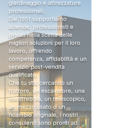
giardinaggio e attrezzature
professionali.
Dal 1951 supportiamo
aziende, professionisti e
privati nella scelta delle
migliori soluzioni per il loro
lavoro, offrendo
competenza, affidabilità e un
servizio post-vendita
qualificato.
Che tu stia cercando un
trattore, un escavatore, una
mietitrebbia, un telescopico,
un mezzo usato o un
ricambio originale, i nostri
consulenti sono pronti ad