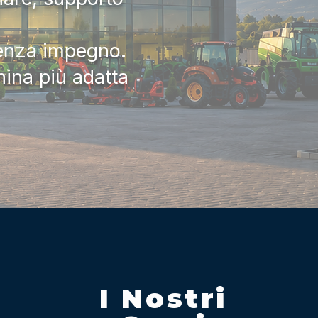
senza impegno.
hina più adatta
I Nostri