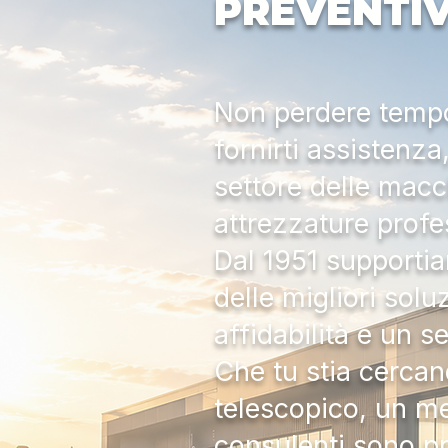
PREVENTI
Non perdere tempo:
fornirti assistenz
settore delle macc
attrezzature profe
Dal 1951 supportia
delle migliori solu
affidabilità e un s
Che tu stia cercan
telescopico, un me
consulenti sono pr