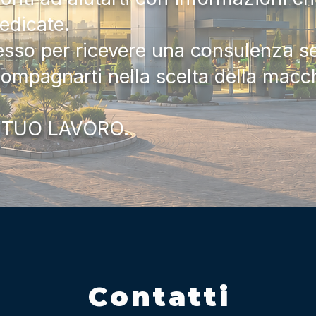
dedicate.
tesso per ricevere una consulenza 
compagnarti nella scelta della macc
 TUO LAVORO.
Contatti