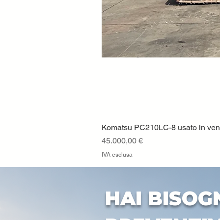
Komatsu PC210LC-8 usato in vendi
Prezzo
45.000,00 €
IVA esclusa
HAI BISOG