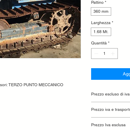
Pattino
*
360 mm
Larghezza
*
1.68 Mt.
Quantità
*
Agg
cessori: TERZO PUNTO MECCANICO
Prezzo escluso di iva
Ritiro presso la conc
Prezzo iva e trasport
Prezzo Iva esclusa