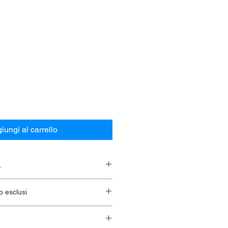
iungi al carrello
.
essionaria.
o esclusi