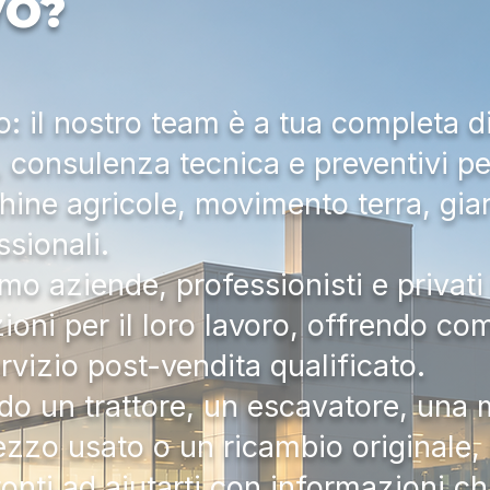
VO?
 il nostro team è a tua completa d
a, consulenza tecnica e preventivi pe
hine agricole, movimento terra, gia
ssionali.
mo aziende, professionisti e privati 
zioni per il loro lavoro, offrendo c
ervizio post-vendita qualificato.
do un trattore, un escavatore, una m
zzo usato o un ricambio originale, i
onti ad aiutarti con informazioni ch