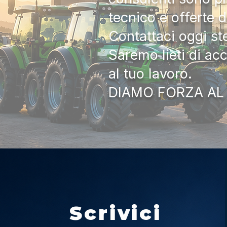
tecnico e offerte 
Contattaci oggi s
Saremo lieti di ac
al tuo lavoro.
DIAMO FORZA AL
Scrivici