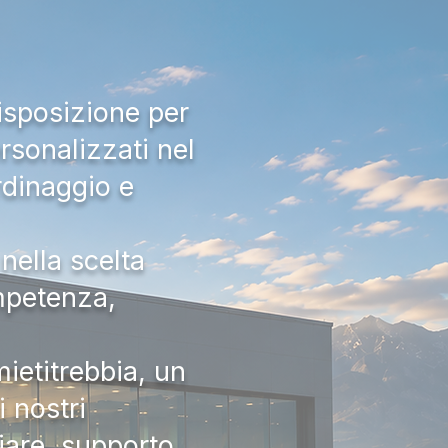
isposizione per
rsonalizzati nel
rdinaggio e
nella scelta
ompetenza,
ietitrebbia, un
 nostri
iare, supporto