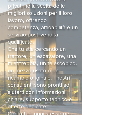
privati nella scelta delle
migliori soluzioni per il loro
lavoro, offrendo
competenza, affidabilità e un
servizio post-vendita
qualificato.
Che tu stia cercando un
trattore, un escavatore, una
mietitrebbia, un telescopico,
un mezzo usato o un
ricambio originale, i nostri
consulenti sono pronti ad
aiutarti con informazioni
chiare, supporto tecnico e
offerte dedicate.
Contattaci oggi stesso per