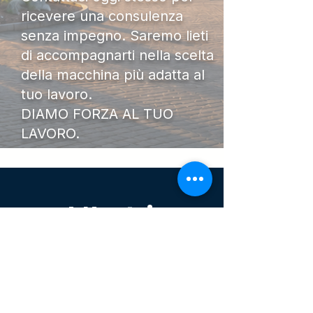
ricevere una consulenza
senza impegno. Saremo lieti
di accompagnarti nella scelta
della macchina più adatta al
tuo lavoro.
DIAMO FORZA AL TUO
LAVORO.
I Nostri
Orari
Lunedi - Venerdì 08:00 - 13:00
14:30 20:00