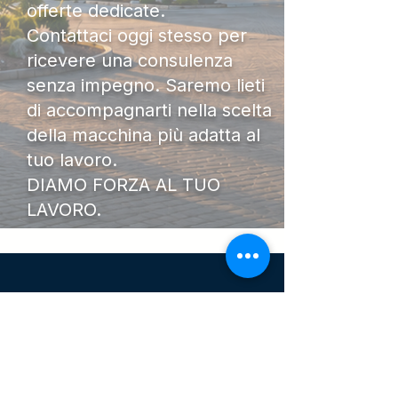
offerte dedicate.
Contattaci oggi stesso per
ricevere una consulenza
senza impegno. Saremo lieti
di accompagnarti nella scelta
della macchina più adatta al
tuo lavoro.
DIAMO FORZA AL TUO
LAVORO.
I Nostri
Orari