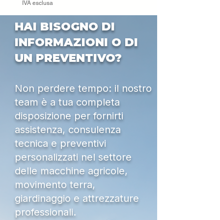
Livello di potenza
115 dB(A)
IVA esclusa
sonora, garantito
³
HAI BISOGNO DI
INFORMAZIONI O DI
UN PREVENTIVO?
Non perdere tempo: il nostro
team è a tua completa
disposizione per fornirti
assistenza, consulenza
tecnica e preventivi
personalizzati nel settore
delle macchine agricole,
movimento terra,
giardinaggio e attrezzature
professionali.