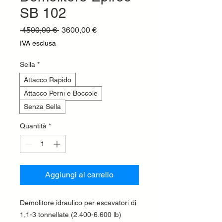
SB 102
Prezzo
Prezzo
 4500,00 € 
3600,00 €
regolare
scontato
IVA esclusa
Sella
*
Attacco Rapido
Attacco Perni e Boccole
Senza Sella
Quantità
*
Aggiungi al carrello
Demolitore idraulico per escavatori di
1,1-3 tonnellate (2.400-6.600 lb)