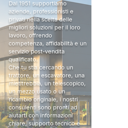
Dal 1951 supportiamo
aziende, professionisti e
privati nella scelta delle
migliori soluzioni per il loro
lavoro, offrendo
competenza, affidabilità e un
servizio post-vendita
qualificato.
Che tu stia cercando un
trattore, un escavatore, una
mietitrebbia, un telescopico,
un mezzo usato o un
ricambio originale, i nostri
consulenti sono pronti ad
aiutarti con informazioni
chiare, supporto tecnico e