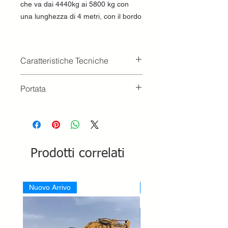
che va dai 4440kg ai 5800 kg con
una lunghezza di 4 metri, con il bordo
Caratteristiche Tecniche
Lunghezza 4000
Portata
Peso 110kg
Passo 1000 kg 4440
Passo 1500 kg 5020
Passo 2000 kg 5800
Prodotti correlati
Nuovo Arrivo
Nuovo Arrivo