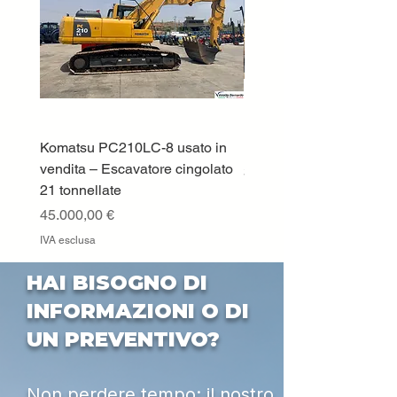
Komatsu PC210LC-8 usato in
DEUTZ-FAHR 5110 TT
vendita – Escavatore cingolato
Prezzo
33.000,00 €
21 tonnellate
IVA esclusa
Prezzo
45.000,00 €
IVA esclusa
HAI BISOGNO DI
INFORMAZIONI O DI
UN PREVENTIVO?
Non perdere tempo: il nostro