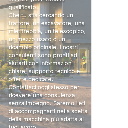
qualificato.
Che tu stia cercando un
trattore, un escavatore, una
mietitrebbia, un telescopico,
un mezzo usato o un
ricambio originale, i nostri
consulenti sono pronti ad
aiutarti con informazioni
chiare, supporto tecnico e
offerte dedicate.
Contattaci oggi stesso per
ricevere una consulenza
senza impegno. Saremo lieti
di accompagnarti nella scelta
della macchina più adatta al
tuo lavoro.