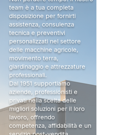
team è a tua completa
disposizione per fornirti
assistenza, consulenza
tecnica e preventivi
personalizzati nel settore
delle macchine agricole,
movimento terra,
giardinaggio e attrezzature
professionali.
Dal 1951 supportiamo
aziende, professionisti e
privati nella scelta delle
migliori soluzioni per il loro
lavoro, offrendo
competenza, affidabilità e un
servizio post-vendita