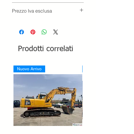
Prezzo Iva esclusa
Prodotti correlati
Nuovo Arrivo
Nuovo Arrivo