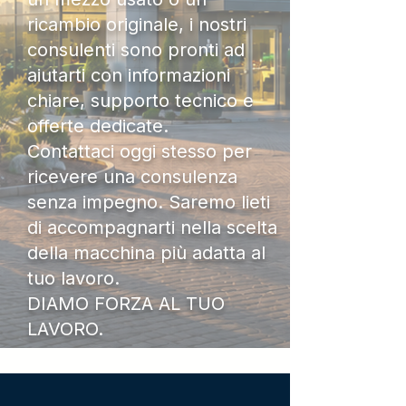
ricambio originale, i nostri
consulenti sono pronti ad
aiutarti con informazioni
chiare, supporto tecnico e
offerte dedicate.
Contattaci oggi stesso per
ricevere una consulenza
senza impegno. Saremo lieti
di accompagnarti nella scelta
della macchina più adatta al
tuo lavoro.
DIAMO FORZA AL TUO
LAVORO.