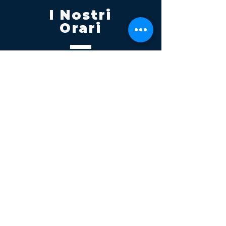
I Nostri
Orari
Lunedi - Venerdì 08:00 - 13:00
14:30 20:00
Sabato 08:00 - 14:00
Seguici su
Contatti