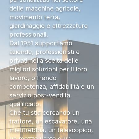
delle macchine agricole,
movimento terra,
giardinaggio e attrezzature
professionali.
Dal 1951 supportiamo
aziende, professionisti e
privati nella scelta delle
migliori soluzioni per il loro
lavoro, offrendo
competenza, affidabilità e un
servizio post-vendita
qualificato.
Che tu stia cercando un
trattore, un escavatore, una
mietitrebbia, un telescopico,
un mezzo usato o un