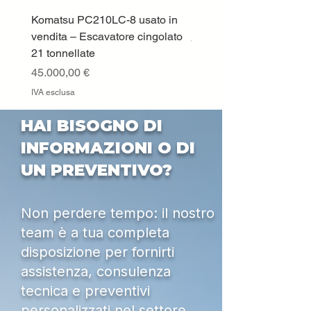
Komatsu PC210LC-8 usato in
DEUTZ-FAHR 5110 TT
vendita – Escavatore cingolato
Prezzo
33.000,00 €
21 tonnellate
IVA esclusa
Prezzo
45.000,00 €
IVA esclusa
HAI BISOGNO DI
INFORMAZIONI O DI
UN PREVENTIVO?
Non perdere tempo: il nostro
team è a tua completa
disposizione per fornirti
assistenza, consulenza
tecnica e preventivi
personalizzati nel settore