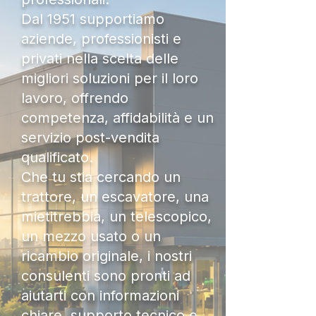
Dal 1951 supportiamo
aziende, professionisti e
privati nella scelta delle
migliori soluzioni per il loro
lavoro, offrendo
competenza, affidabilità e un
servizio post-vendita
qualificato.
Che tu stia cercando un
trattore, un escavatore, una
mietitrebbia, un telescopico,
un mezzo usato o un
ricambio originale, i nostri
consulenti sono pronti ad
aiutarti con informazioni
chiare, supporto tecnico e