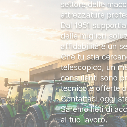
settore delle macc
attrezzature profe
Dal 1951 supportia
delle migliori solu
affidabilità e un s
Che tu stia cercan
telescopico, un me
consulenti sono pr
tecnico e offerte 
Contattaci oggi s
Saremo lieti di ac
al tuo lavoro.