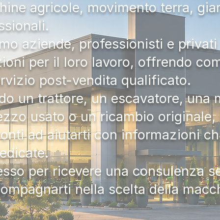
hine agricole, movimento terra, gia
ssionali.
mo aziende, professionisti e privati 
zioni per il loro lavoro, offrendo c
ervizio post-vendita qualificato.
do un trattore, un escavatore, una m
zzo usato o un ricambio originale, i
onti ad aiutarti con informazioni ch
dedicate.
tesso per ricevere una consulenza 
compagnarti nella scelta della macc