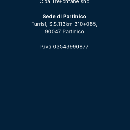
C.da TreFontane snc
Sede di Partinico
Turrisi, S.S.113km 310+085,
90047 Partinico
P.iva 03543990877