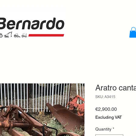
Aratro can
SKU: A3415
Price
€2,900.00
Excluding VAT
Quantity
*