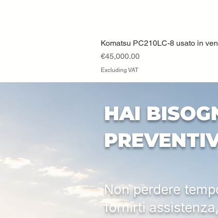
Komatsu PC210LC-8 usato in vendi
Price
€45,000.00
Excluding VAT
HAI BISOG
PREVENTI
Non perdere tempo:
fornirti assistenz