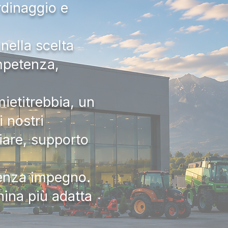
rdinaggio e
nella scelta
ompetenza,
ietitrebbia, un
 nostri
iare, supporto
senza impegno.
hina più adatta