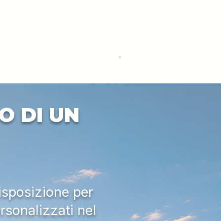
DEUTZ-FAHR 5110 TTV
Price
€33,000.00
Excluding VAT
O DI UN
isposizione per
rsonalizzati nel