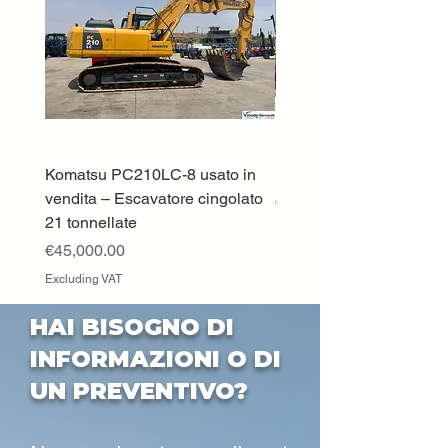
Komatsu PC210LC-8 usato in
DEUTZ-FAHR 5110 TT
vendita – Escavatore cingolato
Price
€33,000.00
21 tonnellate
Excluding VAT
Price
€45,000.00
Excluding VAT
HAI BISOGNO DI
INFORMAZIONI O DI
UN PREVENTIVO?