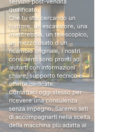
servizio post-vendita
qualificato.
Che tu stia cercando un
trattore, un escavatore, una
mietitrebbia, un telescopico,
un mezzo usato o un
ricambio originale, i nostri
consulenti sono pronti ad
aiutarti con informazioni
chiare, supporto tecnico e
offerte dedicate.
Contattaci oggi stesso per
ricevere una consulenza
senza impegno. Saremo lieti
di accompagnarti nella scelta
della macchina più adatta al