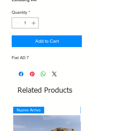
Quantity
*
Add to Cart
Fiat AD 7
Related Products
Nuovo Arrivo
Nuovo Arrivo