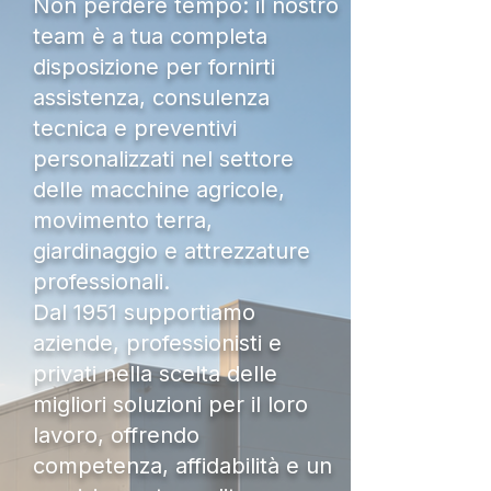
Non perdere tempo: il nostro
team è a tua completa
disposizione per fornirti
assistenza, consulenza
tecnica e preventivi
personalizzati nel settore
delle macchine agricole,
movimento terra,
giardinaggio e attrezzature
professionali.
Dal 1951 supportiamo
aziende, professionisti e
privati nella scelta delle
migliori soluzioni per il loro
lavoro, offrendo
competenza, affidabilità e un