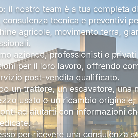
 il nostro team è a tua completa d
a, consulenza tecnica e preventivi pe
hine agricole, movimento terra, gia
ssionali.
mo aziende, professionisti e privati 
zioni per il loro lavoro, offrendo c
ervizio post-vendita qualificato.
do un trattore, un escavatore, una m
zzo usato o un ricambio originale, i
onti ad aiutarti con informazioni ch
dedicate.
tesso per ricevere una consulenza 