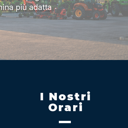
hina più adatta
I Nostri
Orari