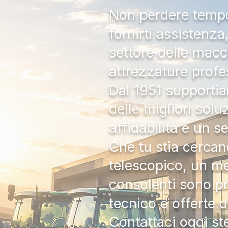
Non perdere tempo:
fornirti assistenz
settore delle macc
attrezzature profe
Dal 1951 supportia
delle migliori solu
affidabilità e un s
Che tu stia cercan
telescopico, un me
consulenti sono pr
tecnico e offerte 
Contattaci oggi s