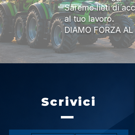
Saremo lieti di ac
al tuo lavoro.
DIAMO FORZA AL
Scrivici