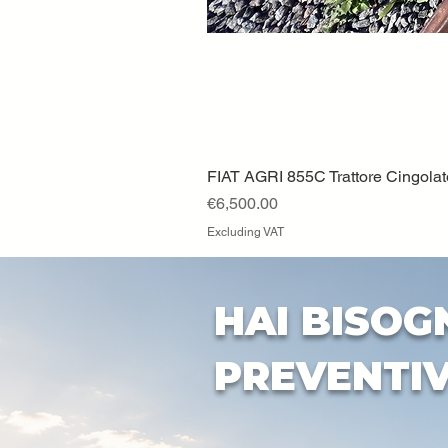
FIAT AGRI 855C Trattore Cingola
Price
€6,500.00
Excluding VAT
HAI BISOG
PREVENTI