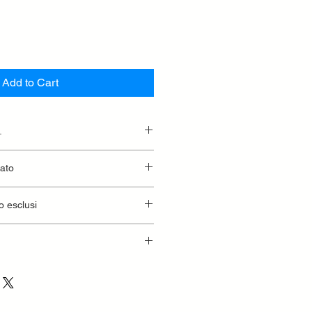
Add to Cart
.
essionaria.
lato
o esclusi