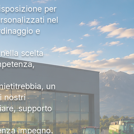
isposizione per
rsonalizzati nel
rdinaggio e
nella scelta
ompetenza,
ietitrebbia, un
 nostri
iare, supporto
senza impegno.