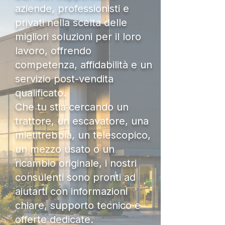
aziende, professionisti e
privati nella scelta delle
migliori soluzioni per il loro
lavoro, offrendo
competenza, affidabilità e un
servizio post-vendita
qualificato.
Che tu stia cercando un
trattore, un escavatore, una
mietitrebbia, un telescopico,
un mezzo usato o un
ricambio originale, i nostri
consulenti sono pronti ad
aiutarti con informazioni
chiare, supporto tecnico e
offerte dedicate.