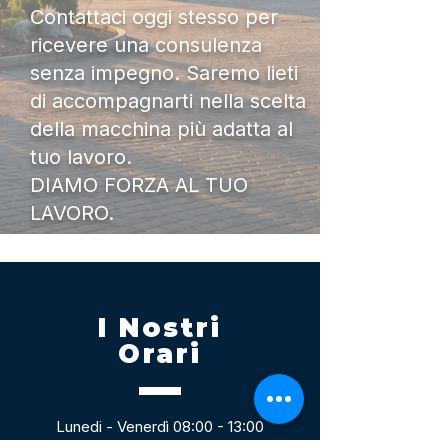
Contattaci oggi stesso per
ricevere una consulenza
senza impegno. Saremo lieti
di accompagnarti nella scelta
della macchina più adatta al
tuo lavoro.
DIAMO FORZA AL TUO
LAVORO.
I Nostri
Orari
Lunedi - Venerdì 08:00 - 13:00
14:30 20:00