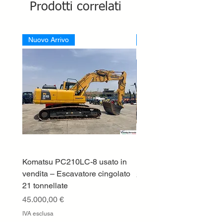
Prodotti correlati
Nuovo Arrivo
Nuovo Arrivo
Komatsu PC210LC-8 usato in
DEUTZ-FAHR 5110 TT
vendita – Escavatore cingolato
Prezzo
33.000,00 €
21 tonnellate
IVA esclusa
Prezzo
45.000,00 €
IVA esclusa