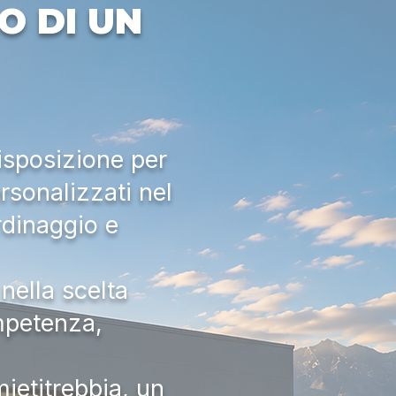
O DI UN
isposizione per
rsonalizzati nel
rdinaggio e
nella scelta
ompetenza,
ietitrebbia, un