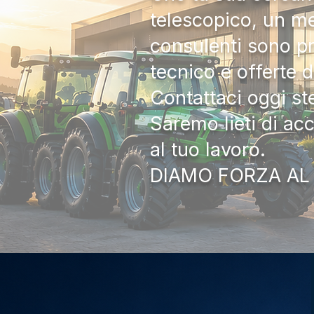
telescopico, un me
consulenti sono pr
tecnico e offerte 
Contattaci oggi s
Saremo lieti di ac
al tuo lavoro.
DIAMO FORZA AL