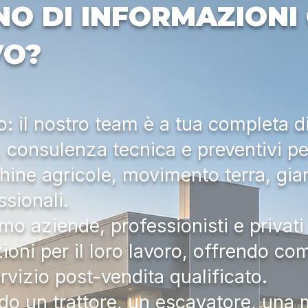
NO DI INFORMAZIONI 
VO?
 il nostro team è a tua completa d
a, consulenza tecnica e preventivi pe
hine agricole, movimento terra, gia
ssionali.
mo aziende, professionisti e privati 
zioni per il loro lavoro, offrendo c
ervizio post-vendita qualificato.
do un trattore, un escavatore, una m