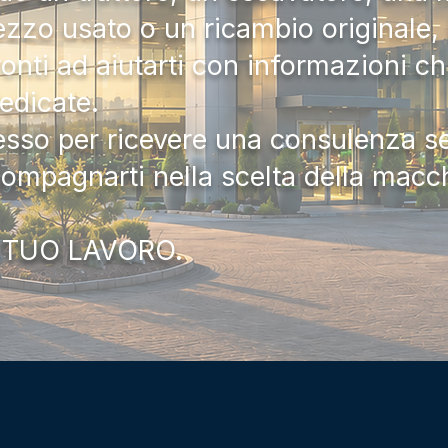
zzo usato o un ricambio originale, i
onti ad aiutarti con informazioni ch
dedicate.
tesso per ricevere una consulenza 
compagnarti nella scelta della macc
 TUO LAVORO.