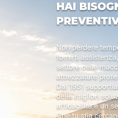
HAI BISOG
PREVENTI
Non perdere tempo:
fornirti assistenz
settore delle macc
attrezzature profe
Dal 1951 supportia
delle migliori solu
affidabilità e un s
Che tu stia cercan