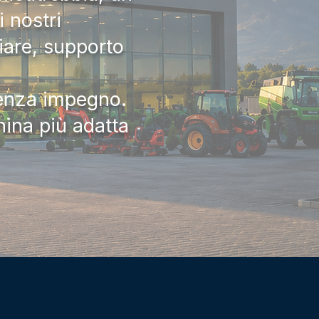
 nostri
iare, supporto
senza impegno.
hina più adatta