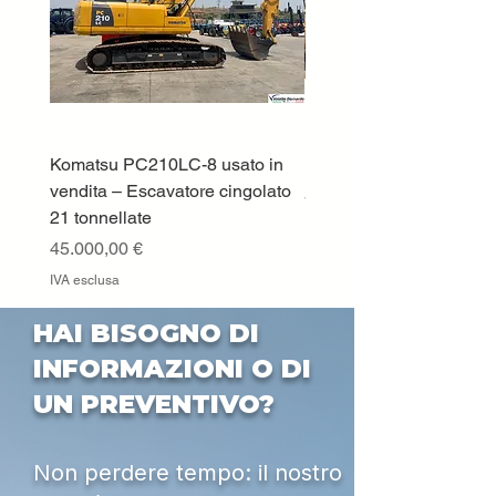
Komatsu PC210LC-8 usato in
DEUTZ-FAHR 5110 TT
vendita – Escavatore cingolato
Prezzo
33.000,00 €
21 tonnellate
IVA esclusa
Prezzo
45.000,00 €
IVA esclusa
HAI BISOGNO DI
INFORMAZIONI O DI
UN PREVENTIVO?
Non perdere tempo: il nostro