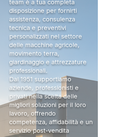
team è a tua completa
disposizione per fornirti
assistenza, consulenza
tecnica e preventivi
personalizzati nel settore
delle macchine agricole,
movimento terra,
giardinaggio e attrezzature
professionali.
Dal 1951 supportiamo
aziende, professionisti e
privati nella scelta delle
migliori soluzioni per il loro
lavoro, offrendo
competenza, affidabilità e un
servizio post-vendita