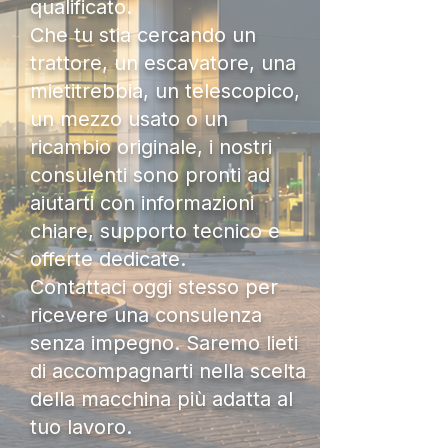
qualificato.
Che tu stia cercando un
trattore, un escavatore, una
mietitrebbia, un telescopico,
un mezzo usato o un
ricambio originale, i nostri
consulenti sono pronti ad
aiutarti con informazioni
chiare, supporto tecnico e
offerte dedicate.
Contattaci oggi stesso per
ricevere una consulenza
senza impegno. Saremo lieti
di accompagnarti nella scelta
della macchina più adatta al
tuo lavoro.