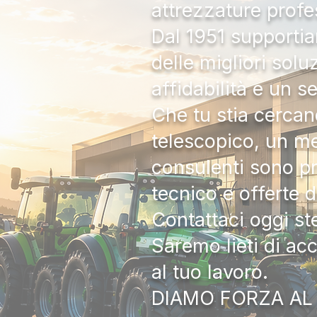
attrezzature profe
Dal 1951 supportia
delle migliori solu
affidabilità e un s
Che tu stia cercan
telescopico, un me
consulenti sono pr
tecnico e offerte 
Contattaci oggi s
Saremo lieti di ac
al tuo lavoro.
DIAMO FORZA AL