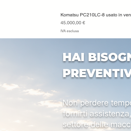
Komatsu PC210LC-8 usato in vendi
Prezzo
45.000,00 €
IVA esclusa
HAI BISOG
PREVENTI
Non perdere tempo:
fornirti assistenz
settore delle macc