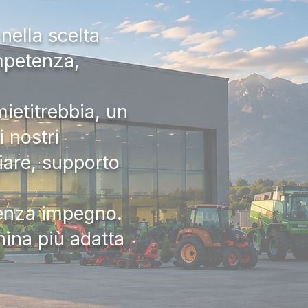
nella scelta
ompetenza,
ietitrebbia, un
 nostri
iare, supporto
senza impegno.
hina più adatta