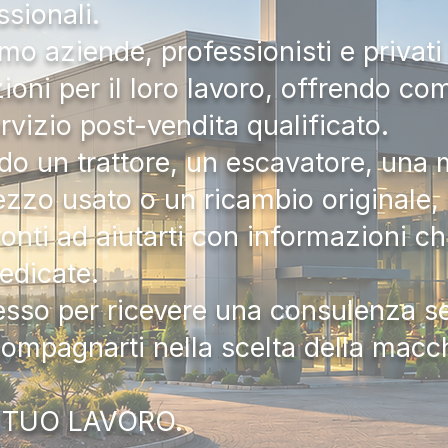
ssionali.
mo aziende, professionisti e privati 
zioni per il loro lavoro, offrendo c
ervizio post-vendita qualificato.
do un trattore, un escavatore, una m
zzo usato o un ricambio originale, i
onti ad aiutarti con informazioni ch
dedicate.
tesso per ricevere una consulenza 
compagnarti nella scelta della macc
 TUO LAVORO.