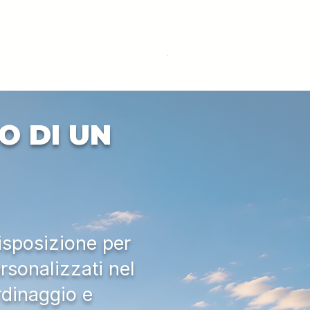
DEUTZ-FAHR 5110 TTV
Prezzo
33.000,00 €
IVA esclusa
O DI UN
isposizione per
rsonalizzati nel
rdinaggio e