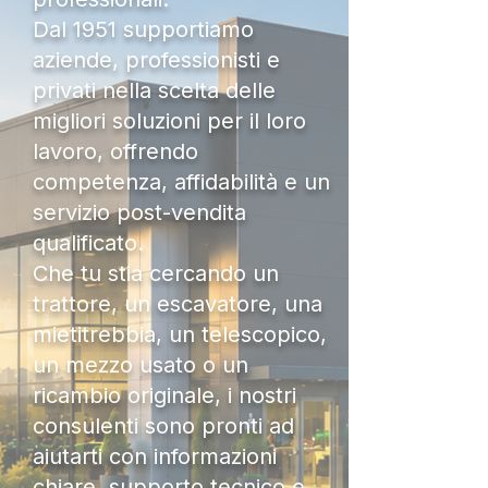
Dal 1951 supportiamo
aziende, professionisti e
privati nella scelta delle
migliori soluzioni per il loro
lavoro, offrendo
competenza, affidabilità e un
servizio post-vendita
qualificato.
Che tu stia cercando un
trattore, un escavatore, una
mietitrebbia, un telescopico,
un mezzo usato o un
ricambio originale, i nostri
consulenti sono pronti ad
aiutarti con informazioni
chiare, supporto tecnico e