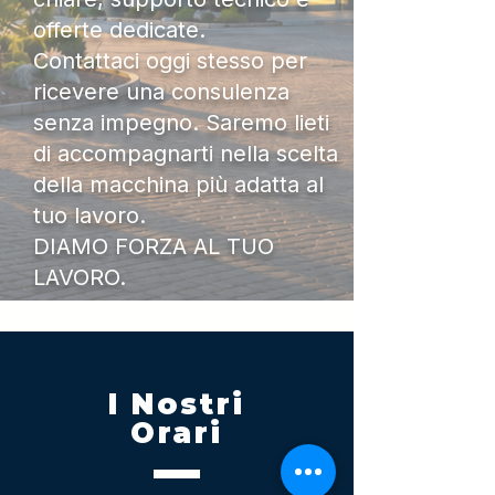
offerte dedicate.
Contattaci oggi stesso per
ricevere una consulenza
senza impegno. Saremo lieti
di accompagnarti nella scelta
della macchina più adatta al
tuo lavoro.
DIAMO FORZA AL TUO
LAVORO.
I Nostri
Orari