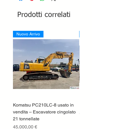
Prodotti correlati
Nuovo Arrivo
Nuovo Arrivo
Komatsu PC210LC-8 usato in
DEUTZ-FAHR 5110 TT
vendita – Escavatore cingolato
Prezzo
33.000,00 €
21 tonnellate
IVA esclusa
Prezzo
45.000,00 €