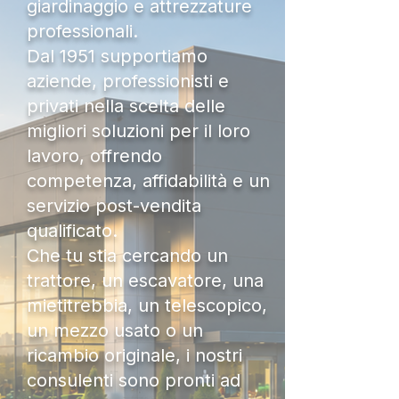
giardinaggio e attrezzature
professionali.
Dal 1951 supportiamo
aziende, professionisti e
privati nella scelta delle
migliori soluzioni per il loro
lavoro, offrendo
competenza, affidabilità e un
servizio post-vendita
qualificato.
Che tu stia cercando un
trattore, un escavatore, una
mietitrebbia, un telescopico,
un mezzo usato o un
ricambio originale, i nostri
consulenti sono pronti ad