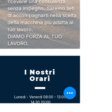
ricevere una consulenza
senza impegno. Saremo lieti
di accompagnarti nella scelta
della macchina più adatta al
tuo lavoro.
DIAMO FORZA AL TUO
LAVORO.
I Nostri
Orari
Lunedi - Venerdì 08:00 - 13:00
14:30 20:00
Sabato 08:00 - 14:00