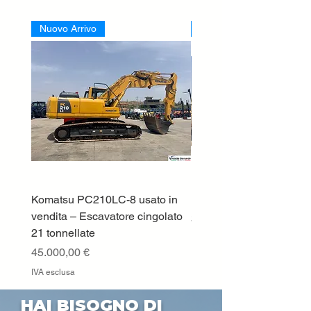
Nuovo Arrivo
Nuovo Arrivo
Komatsu PC210LC-8 usato in
DEUTZ-FAHR 5110 TT
vendita – Escavatore cingolato
Prezzo
33.000,00 €
21 tonnellate
IVA esclusa
Prezzo
45.000,00 €
IVA esclusa
HAI BISOGNO DI