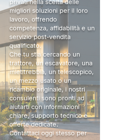
privati nella scelta delle
migliori soluzioni per il loro
lavoro, offrendo
competenza, affidabilità e un
servizio post-vendita
qualificato.
Che tu stia cercando un
trattore, un escavatore, una
mietitrebbia, un telescopico,
un mezzo usato o un
ricambio originale, i nostri
consulenti sono pronti ad
aiutarti con informazioni
chiare, supporto tecnico e
offerte dedicate.
Contattaci oggi stesso per