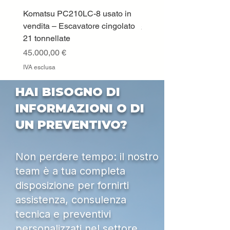
Komatsu PC210LC-8 usato in
DEUTZ-FAHR 5110 TT
vendita – Escavatore cingolato
Prezzo
33.000,00 €
21 tonnellate
IVA esclusa
Prezzo
45.000,00 €
IVA esclusa
HAI BISOGNO DI
INFORMAZIONI O DI
UN PREVENTIVO?
Non perdere tempo: il nostro
team è a tua completa
disposizione per fornirti
assistenza, consulenza
tecnica e preventivi
personalizzati nel settore