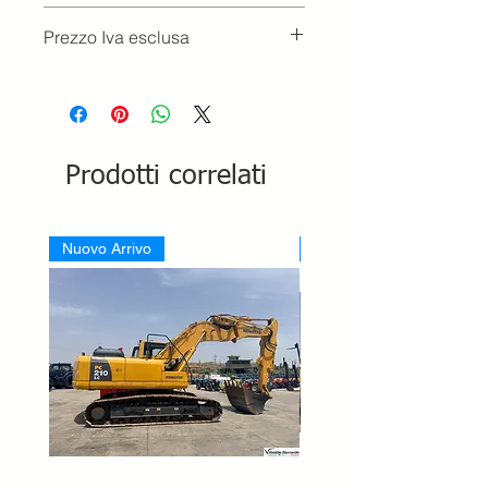
Prezzo Iva esclusa
Prodotti correlati
Nuovo Arrivo
Nuovo Arrivo