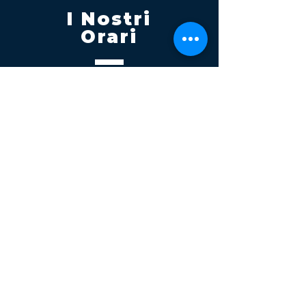
I Nostri
Orari
Lunedi - Venerdì 08:00 - 13:00
14:30 20:00
Sabato 08:00 - 14:00
Seguici su
Contatti