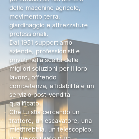
delle macchine agricole,
movimento terra,
giardinaggio e attrezzature
professionali.
Dal 1951 supportiamo
aziende, professionisti e
privati nella scelta delle
migliori soluzioni per il loro
lavoro, offrendo
competenza, affidabilità e un
servizio post-vendita
qualificato.
Che tu stia cercando un
trattore, un escavatore, una
mietitrebbia, un telescopico,
un mezzo usato o un