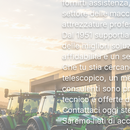
fornirti assistenz
settore delle macc
attrezzature profe
Dal 1951 supportia
delle migliori solu
affidabilità e un s
Che tu stia cercan
telescopico, un me
consulenti sono pr
tecnico e offerte 
Contattaci oggi s
Saremo lieti di ac