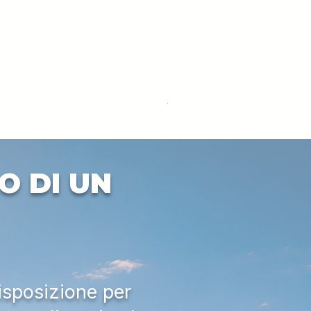
DEUTZ-FAHR 5110 TTV
Prezzo
33.000,00 €
IVA esclusa
O DI UN
isposizione per