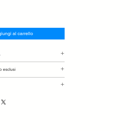
iungi al carrello
.
essionaria.
o esclusi