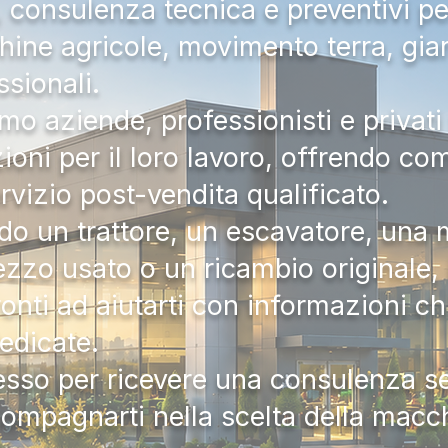
a, consulenza tecnica e preventivi pe
hine agricole, movimento terra, gia
ssionali.
mo aziende, professionisti e privati 
zioni per il loro lavoro, offrendo c
ervizio post-vendita qualificato.
do un trattore, un escavatore, una m
zzo usato o un ricambio originale, i
onti ad aiutarti con informazioni ch
dedicate.
tesso per ricevere una consulenza 
compagnarti nella scelta della macc