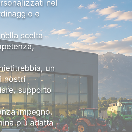
rsonalizzati nel
rdinaggio e
nella scelta
ompetenza,
ietitrebbia, un
 nostri
iare, supporto
senza impegno.
hina più adatta