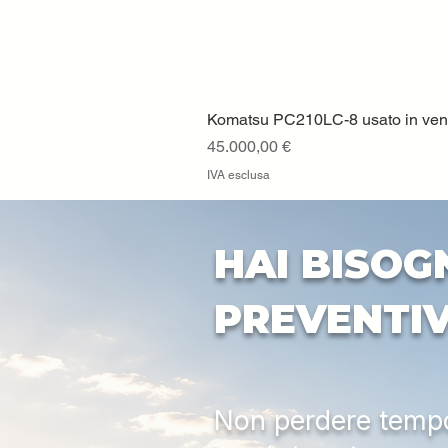
Komatsu PC210LC-8 usato in vendi
Prezzo
45.000,00 €
IVA esclusa
HAI BISOG
PREVENTI
Non perdere tempo: