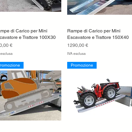
mpe di Carico per Mini
Vista rapida
Rampe di Carico per Mini
Vista rapida
cavatore e Trattore 100X30
Escavatore e Trattore 150X40
ezzo
Prezzo
0,00 €
1290,00 €
 esclusa
IVA esclusa
romozione
Promozione