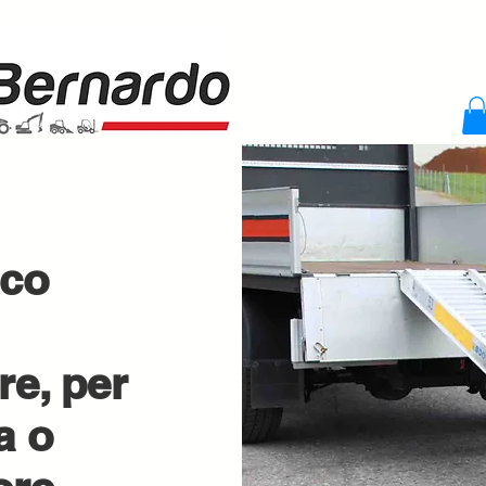
ico
re, per
a o