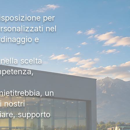
isposizione per
rsonalizzati nel
rdinaggio e
nella scelta
ompetenza,
ietitrebbia, un
 nostri
iare, supporto