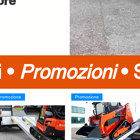
ore
i •
Promozioni
•
romozione
Promozione