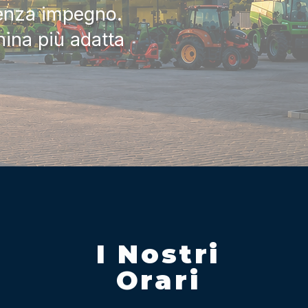
senza impegno.
hina più adatta
I Nostri
Orari