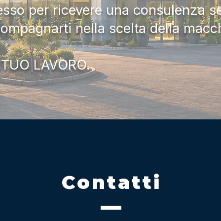
tesso per ricevere una consulenza 
compagnarti nella scelta della macc
 TUO LAVORO.
Contatti