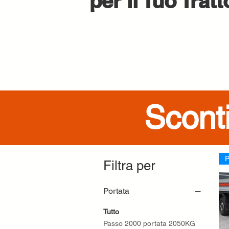
per il Tuo Tratt
Scont
P
Filtra per
Portata
Tutto
Passo 2000 portata 2050KG