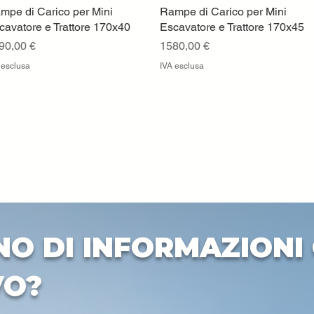
mpe di Carico per Mini
Vista rapida
Rampe di Carico per Mini
Vista rapida
cavatore e Trattore 170x40
Escavatore e Trattore 170x45
ezzo
Prezzo
90,00 €
1580,00 €
 esclusa
IVA esclusa
NO DI INFORMAZIONI 
VO?