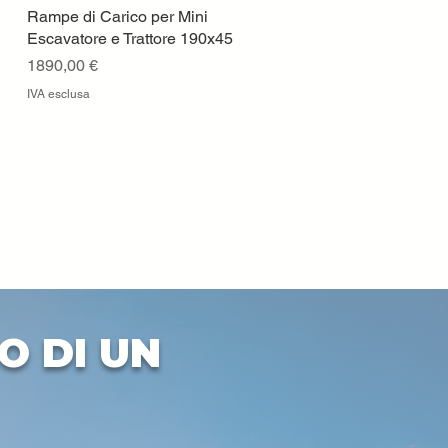
Rampe di Carico per Mini
Vista rapida
Escavatore e Trattore 190x45
Prezzo
1890,00 €
IVA esclusa
O DI UN