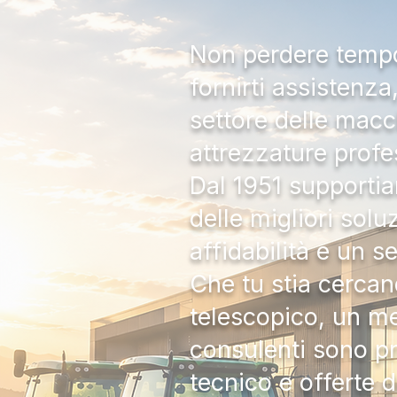
Non perdere tempo:
fornirti assistenz
settore delle macc
attrezzature profe
Dal 1951 supportia
delle migliori solu
affidabilità e un s
Che tu stia cercan
telescopico, un me
consulenti sono pr
tecnico e offerte 