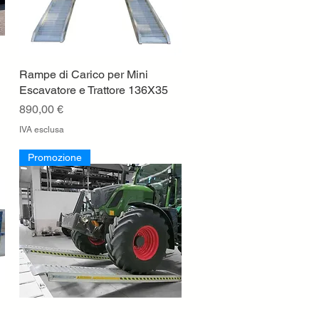
Rampe di Carico per Mini
Vista rapida
Escavatore e Trattore 136X35
Prezzo
890,00 €
IVA esclusa
Promozione