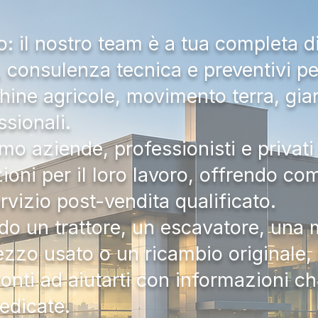
 il nostro team è a tua completa d
a, consulenza tecnica e preventivi pe
hine agricole, movimento terra, gia
ssionali.
mo aziende, professionisti e privati 
zioni per il loro lavoro, offrendo c
ervizio post-vendita qualificato.
do un trattore, un escavatore, una m
zzo usato o un ricambio originale, i
onti ad aiutarti con informazioni ch
dedicate.