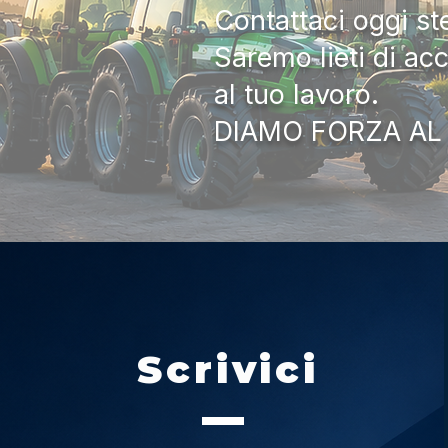
Contattaci oggi s
Saremo lieti di ac
al tuo lavoro.
DIAMO FORZA AL
Scrivici