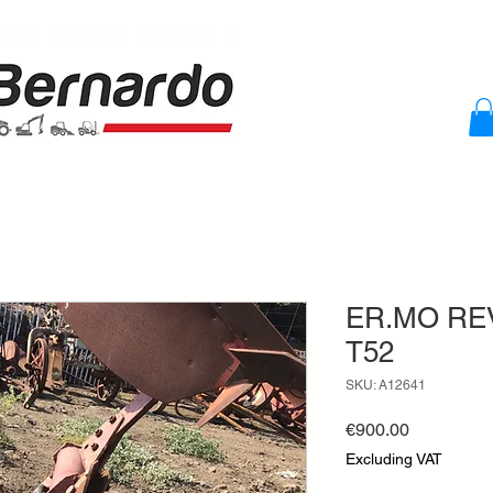
ER.MO RE
T52
SKU: A12641
Price
€900.00
Excluding VAT