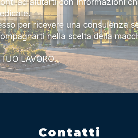
onti ad aiutarti con informazioni ch
dedicate.
tesso per ricevere una consulenza 
compagnarti nella scelta della macc
 TUO LAVORO.
Contatti