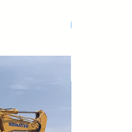
egolabile
chiatore
no
interni • Doppio attacco inferiore
Nuovo Arrivo
o idraulico laterale 3
ale a polvere o liquido (primer e