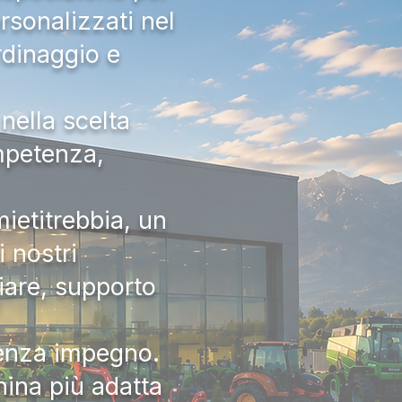
rsonalizzati nel
rdinaggio e
nella scelta
ompetenza,
ietitrebbia, un
 nostri
iare, supporto
senza impegno.
hina più adatta