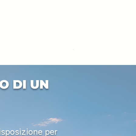
DEUTZ-FAHR 5110 TTV
Prezzo
33.000,00 €
IVA esclusa
O DI UN
isposizione per