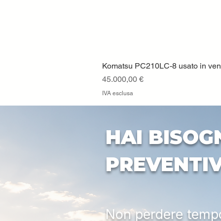
Komatsu PC210LC-8 usato in vendi
Prezzo
45.000,00 €
IVA esclusa
HAI BISOG
PREVENTI
Non perdere tempo: