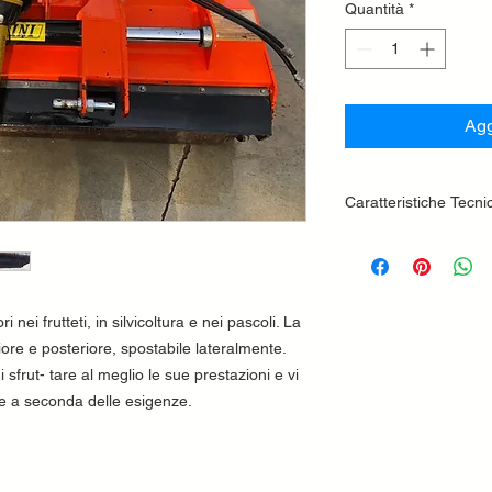
Quantità
*
Agg
Caratteristiche Tecni
DOTAZIONI DI SERI
Attacco a tre punt
Protezione posteri
Protezione anteri
ri nei frutteti, in silvicoltura e nei pascoli. La
bandelle zincate
ore e posteriore, spostabile lateralmente.
Scatola con alber
 sfrut- tare al meglio le sue prestazioni e vi
con doppia ruota l
ne a seconda delle esigenze.
Albero cardanico
Cuffia protezione
Rotore con mazze
Trasmissione a ci