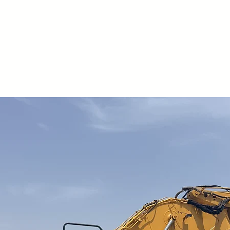
Rullo posteriore r
in altezza con ras
Controtelaio inter
Serie di contrasti 
Doppio spostament
Verniciatura speci
smalto)