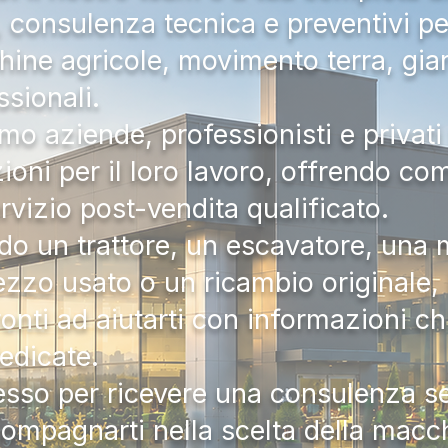
a, consulenza tecnica e preventivi pe
hine agricole, movimento terra, gia
ssionali.
mo aziende, professionisti e privati 
zioni per il loro lavoro, offrendo c
ervizio post-vendita qualificato.
do un trattore, un escavatore, una m
zzo usato o un ricambio originale, i
onti ad aiutarti con informazioni ch
dedicate.
tesso per ricevere una consulenza 
compagnarti nella scelta della macc