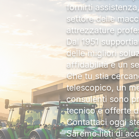
fornirti assistenz
settore delle macc
attrezzature profe
Dal 1951 supportia
delle migliori solu
affidabilità e un s
Che tu stia cercan
telescopico, un me
consulenti sono pr
tecnico e offerte 
Contattaci oggi s
Saremo lieti di ac